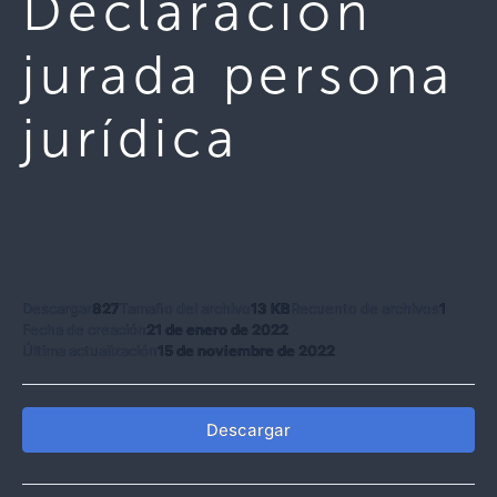
Declaración
jurada persona
jurídica
Descargar
827
Tamaño del archivo
13 KB
Recuento de archivos
1
Fecha de creación
21 de enero de 2022
Última actualización
15 de noviembre de 2022
Descargar