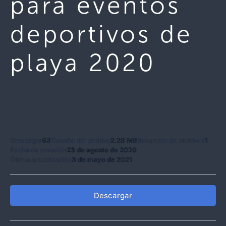
para eventos
deportivos de
playa 2020
Descargar
63
Tamaño del archivo
2.28 MB
Recuento de archivos
1
Fecha de creación
23 de agosto de 2020
Última actualización
3 de mayo de 2021
Descargar