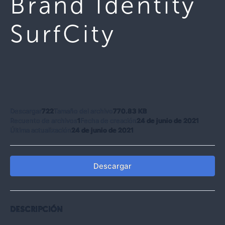
Brand Identity
SurfCity
Descargar
722
Tamaño del archivo
770.83 KB
Recuento de archivos
1
Fecha de creación
24 de junio de 2021
Última actualización
24 de junio de 2021
Descargar
DESCRIPCIÓN