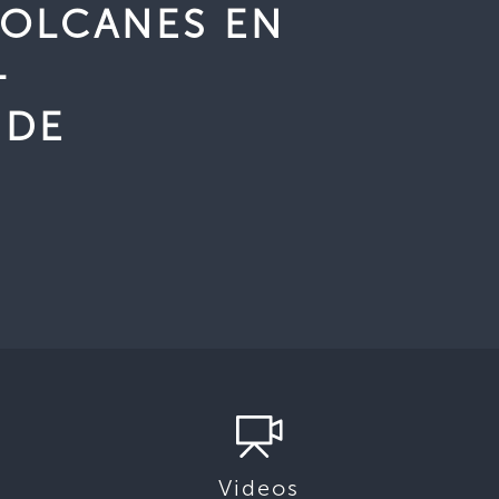
VOLCANES EN
-
 DE
N
Videos