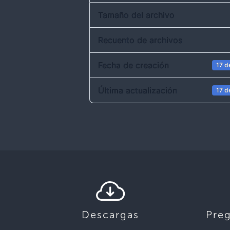
Tamaño del archivo
Recuento de archivos
Fecha de creación
17 d
Última actualización
17 d
Descargas
Pre