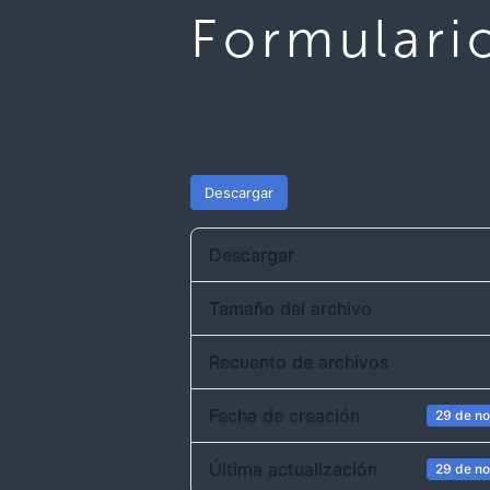
Formulari
Descargar
Descargar
Tamaño del archivo
Recuento de archivos
Fecha de creación
29 de n
Última actualización
29 de n