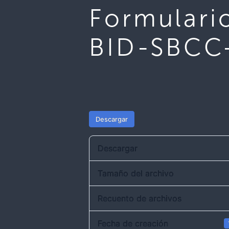
Formulari
BID-SBCC
Descargar
Descargar
Tamaño del archivo
Recuento de archivos
Fecha de creación