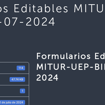
os Editables MIT
-07-2024
Formularios Ed
MITUR-UEP-BI
114
2024
47.74 KB
1
1 de julio de 2024