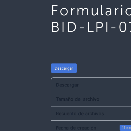
Formulari
BID-LPI-0
Descargar
Descargar
Tamaño del archivo
Recuento de archivos
Fecha de creación
11 de