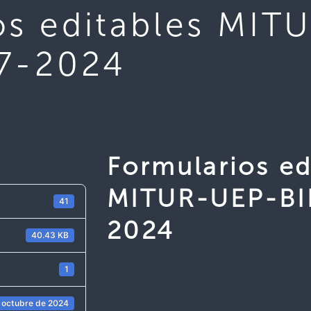
os editables MIT
7-2024
Formularios ed
MITUR-UEP-BI
41
2024
40.43 KB
1
 octubre de 2024