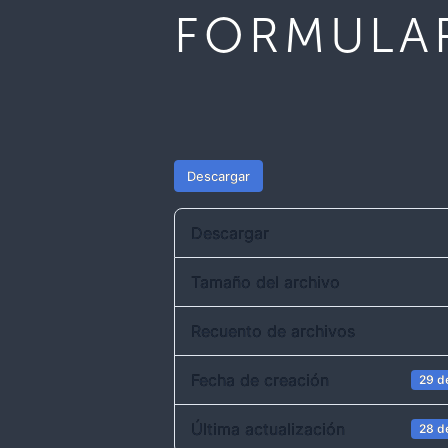
FORMULAR
Descargar
Descargar
Tamaño del archivo
Recuento de archivos
Fecha de creación
29 d
Última actualización
28 d