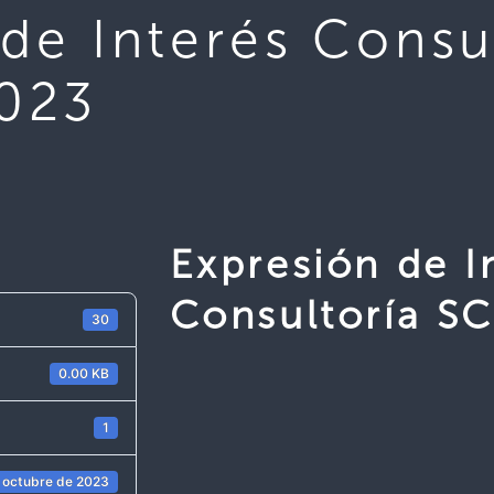
de Interés Consul
023
Expresión de I
Consultoría 
30
0.00 KB
1
 octubre de 2023