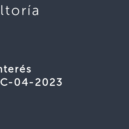
toría
nterés
SCC-04-2023