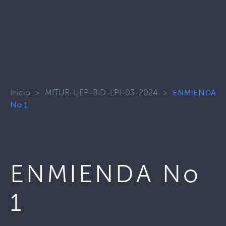
Inicio
>
MITUR-UEP-BID-LPI-03-2024
>
ENMIENDA
No 1
ENMIENDA No
1