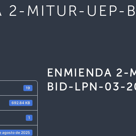
 2-MITUR-UEP-B
ENMIENDA 2-
BID-LPN-03-2
19
692.84 KB
1
e agosto de 2025