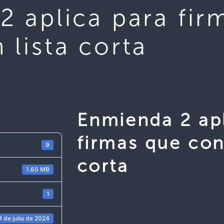
2 aplica para fir
lista corta
Enmienda 2 apl
firmas que con
9
corta
1.65 MB
1
9 de julio de 2024