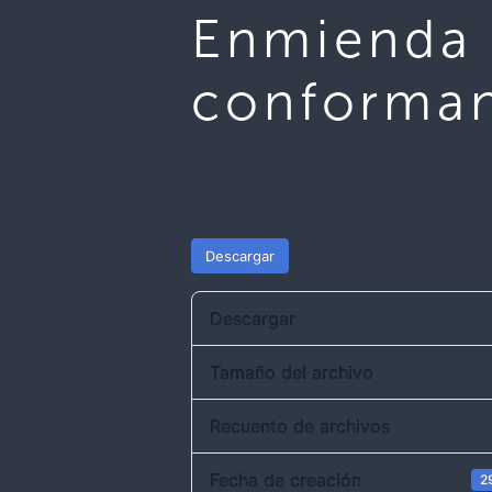
Enmienda 
conforman 
Descargar
Descargar
Tamaño del archivo
Recuento de archivos
Fecha de creación
2