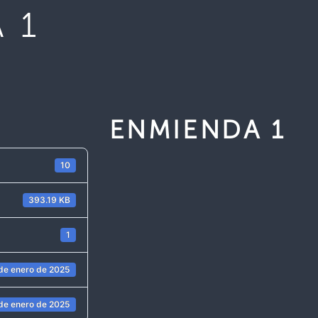
 1
ENMIENDA 1
10
393.19 KB
1
de enero de 2025
de enero de 2025