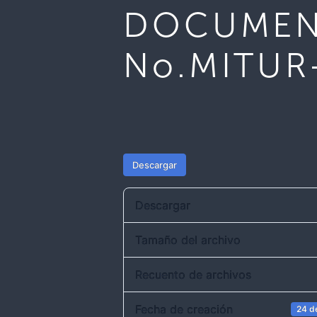
DOCUMENT
No.MITUR
Descargar
Descargar
Tamaño del archivo
Recuento de archivos
Fecha de creación
24 d