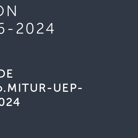
ON
6-2024
DE
o.MITUR-UEP-
024