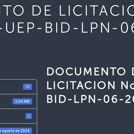
O DE LICITACI
-UEP-BID-LPN-0
DOCUMENTO 
LICITACION N
13
BID-LPN-06-2
3.64 MB
1
e agosto de 2024