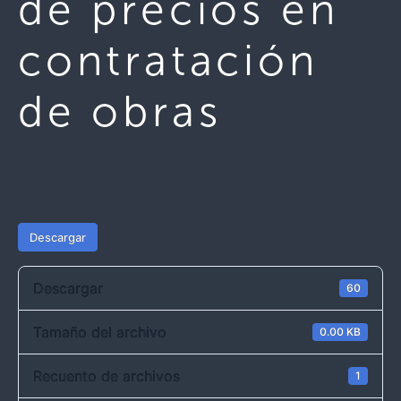
de precios en
contratación
de obras
Descargar
Descargar
60
Tamaño del archivo
0.00 KB
Recuento de archivos
1