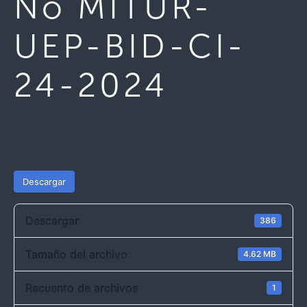
No MITUR-
UEP-BID-CI-
24-2024
Descargar
Descargar
386
Tamaño del archivo
4.62 MB
Recuento de archivos
1