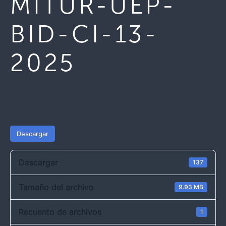
MITUR-UEP-
BID-CI-13-
2025
Descargar
Descargar
137
Tamaño del archivo
9.93 MB
Recuento de archivos
1