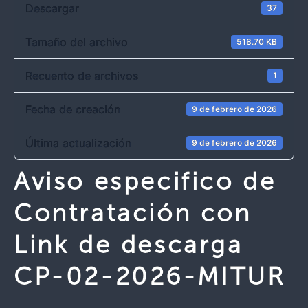
Descargar
37
Tamaño del archivo
518.70 KB
Recuento de archivos
1
Fecha de creación
9 de febrero de 2026
Última actualización
9 de febrero de 2026
Aviso especifico de
Contratación con
Link de descarga
CP-02-2026-MITUR