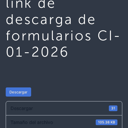
link de
descarga de
formularios CI-
01-2026
Descargar
Descargar
31
Tamaño del archivo
105.38 KB