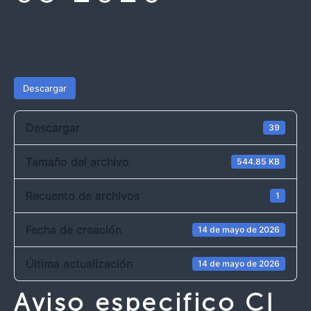
Descargar
Descargar
39
Tamaño del archivo
544.85 KB
Recuento de archivos
1
Fecha de creación
14 de mayo de 2026
Última actualización
14 de mayo de 2026
Aviso especifico CI