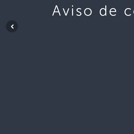
Aviso de 
Descargar
Descargar
Tamaño del archivo
Recuento de archivos
Fecha de creación
18 d
Última actualización
18 d