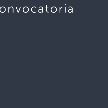
convocatoria
Aviso de convo
42
0.00 KB
1
e agosto de 2023
e agosto de 2023