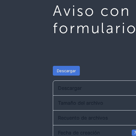
Aviso con 
formulari
Descargar
Descargar
Tamaño del archivo
Recuento de archivos
Fecha de creación
7