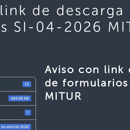
link de descarga
os SI-04-2026 M
Aviso con link
de formulario
13
MITUR
484.66 KB
1
 de abril de 2026