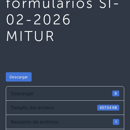
formularios SI-
02-2026
MITUR
Descargar
Descargar
6
Tamaño del archivo
407.54 KB
Recuento de archivos
1