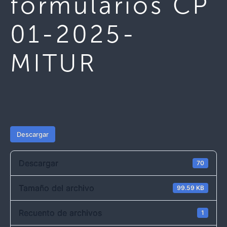
formularios CP
01-2025-
MITUR
Descargar
Descargar
70
Tamaño del archivo
99.59 KB
Recuento de archivos
1