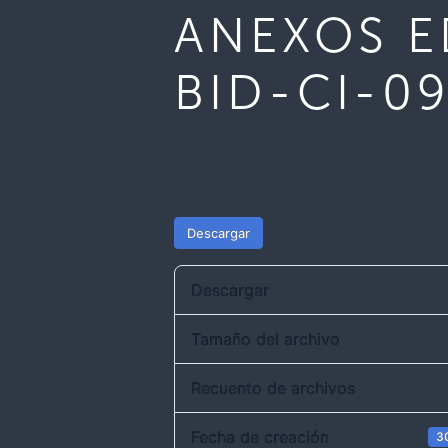
ANEXOS E
BID-CI-0
Descargar
Descargar
Tamaño del archivo
Recuento de archivos
Fecha de creación
30