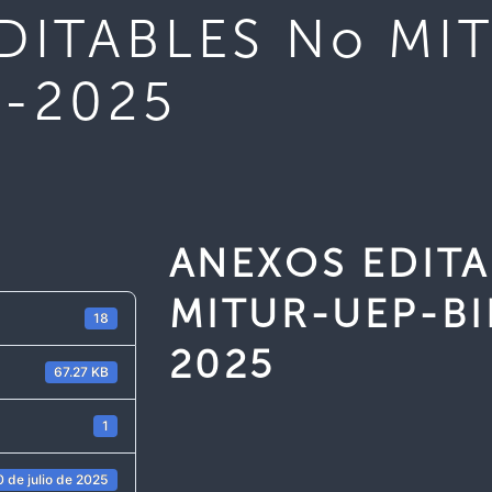
DITABLES No MI
9-2025
ANEXOS EDITA
MITUR-UEP-BI
18
2025
67.27 KB
1
 de julio de 2025