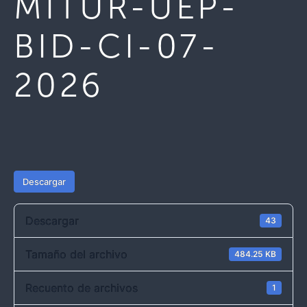
MITUR-UEP-
BID-CI-07-
2026
Descargar
Descargar
43
Tamaño del archivo
484.25 KB
Recuento de archivos
1