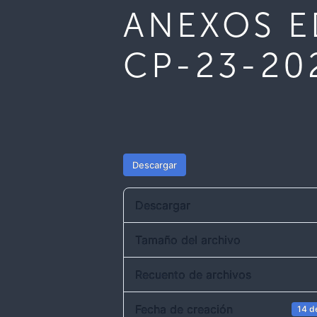
ANEXOS E
CP-23-20
Descargar
Descargar
Tamaño del archivo
Recuento de archivos
Fecha de creación
14 d