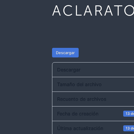
ACLARATO
Descargar
Descargar
Tamaño del archivo
Recuento de archivos
Fecha de creación
13 d
Última actualización
13 d