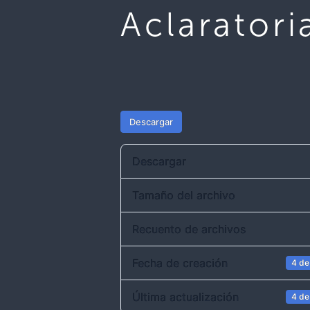
Aclarator
Descargar
Descargar
Tamaño del archivo
Recuento de archivos
Fecha de creación
4 de
Última actualización
4 de