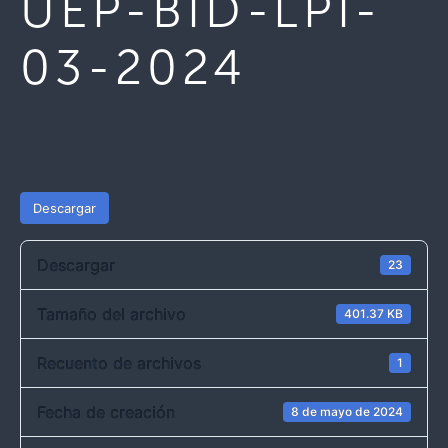
UEP-BID-LPI-
03-2024
Descargar
Descargar
23
Tamaño del archivo
401.37 KB
Recuento de archivos
1
Fecha de creación
8 de mayo de 2024