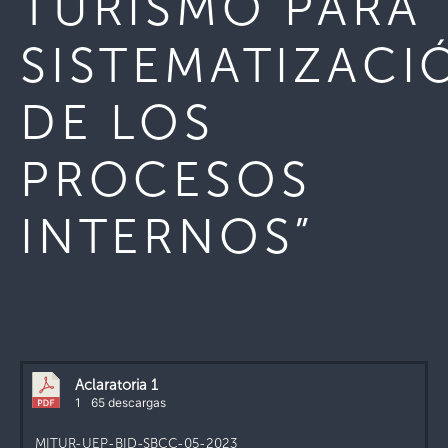
TURISMO PARA
SISTEMATIZACI
DE LOS
PROCESOS
INTERNOS”
Aclaratoria 1
1
65 descargas
MITUR-UEP-BID-SBCC-05-2023